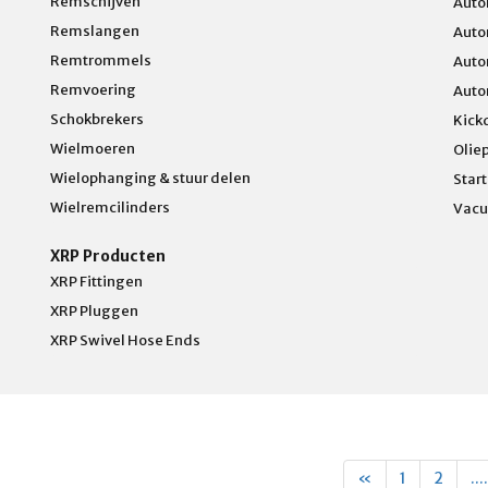
Remschijven
Auto
Remslangen
Auto
Remtrommels
Auto
Remvoering
Auto
Schokbrekers
Kick
Wielmoeren
Olie
Wielophanging & stuur delen
Star
Wielremcilinders
Vacu
XRP Producten
XRP Fittingen
XRP Pluggen
XRP Swivel Hose Ends
«
1
2
....