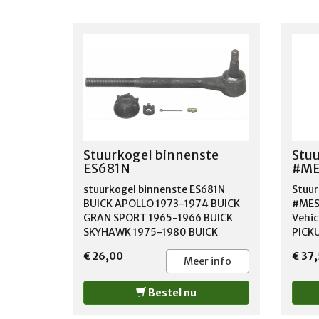
Stuurkogel binnenste
Stuu
ES681N
#ME
stuurkogel binnenste ES681N
Stuur
BUICK APOLLO 1973-1974 BUICK
#MES
GRAN SPORT 1965-1966 BUICK
Vehi
SKYHAWK 1975-1980 BUICK
PICK
SKYLARK 1964-1970 BUICK
PICK
€ 26,00
€ 37
SPECIAL 1964-1969 BUICK
PICK
Meer info
SPORTWAGON 1964-1970
PICKU
CHEVROLET CAMARO 1967-1969
Bestel nu
CHEVROLET CHEVELLE 1964-1970
CHEVROLET CHEVY II 1968