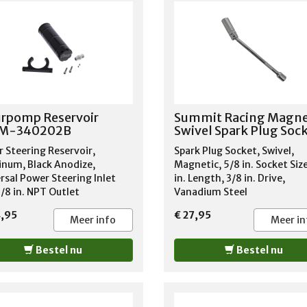
rpomp Reservoir
Summit Racing Magne
M-340202B
Swivel Spark Plug Soc
 Steering Reservoir,
Spark Plug Socket, Swivel,
num, Black Anodize,
Magnetic, 5/8 in. Socket Size
rsal Power Steering Inlet
in. Length, 3/8 in. Drive,
3/8 in. NPT Outlet
Vanadium Steel
chment:Female threads
4,95
€ 27,95
 Steering Outlet Size:3/8 in.
Meer info
Meer in
ength (in.):7.250 in.
ter (in.):2.250 in. Reservoir
Bestel nu
Bestel nu
ial:Aluminum Reservoir
:Black