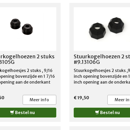
rkogelhoezen 2 stuks
Stuurkogelhoezen 2 s
13105G
#9.13106G
kogelhoesjes 2 stuks , 9/16
Stuurkogelhoesjes 2 stuks ,
opening bovenzijde en 1 7/16
inch opening bovenzijde en 1
opening aan de onderkant
inch opening aan de onderk
50
€ 19,50
Meer info
Meer in
Bestel nu
Bestel nu