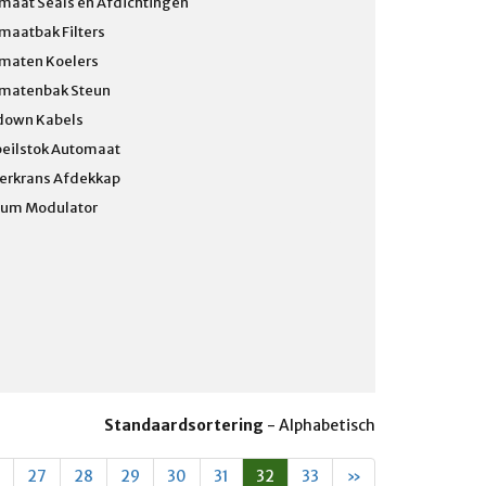
maat Seals en Afdichtingen
maatbak Filters
maten Koelers
matenbak Steun
down Kabels
peilstok Automaat
terkrans Afdekkap
um Modulator
Standaardsortering
-
Alphabetisch
27
28
29
30
31
32
33
»