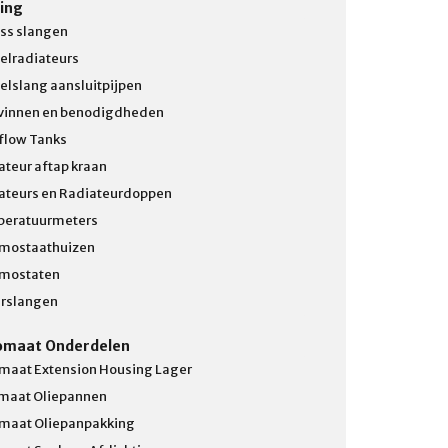
ing
ss slangen
elradiateurs
elslang aansluitpijpen
vinnen en benodigdheden
flow Tanks
ateur aftap kraan
ateurs en Radiateurdoppen
eratuurmeters
mostaathuizen
mostaten
rslangen
omaat Onderdelen
maat Extension Housing Lager
maat Oliepannen
maat Oliepanpakking