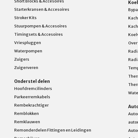
Short Blocks & Accesoires
Koel
Starterkransen & Accesoires
Bypa
Stroker Kits
Kach
Stuurpompen & Accesoires
Kach
Timingsets & Accesoires
Koel
Vriespluggen
Over
Waterpompen
Radi
Zuigers
Radi
Zuigerveren
Temp
Ther
Onderstel delen
Ther
Hoofdremcilinders
Wate
Parkeerremkabels
Rembekrachtiger
Aut
Remblokken
Auto
Remklauwen
auto
Remonderdelen Fittingen en Leidingen
Auto