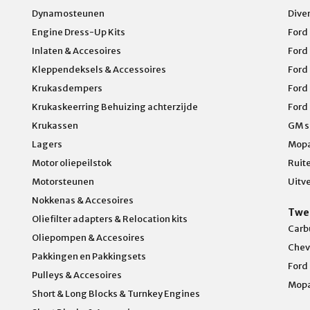
Dynamosteunen
Dive
Engine Dress-Up Kits
Ford
Inlaten & Accesoires
Ford
Kleppendeksels & Accessoires
Ford
Krukasdempers
Ford
Krukaskeerring Behuizing achterzijde
Ford
Krukassen
GM s
Lagers
Mopa
Motor oliepeilstok
Ruit
Motorsteunen
Uitv
Nokkenas & Accesoires
Twe
Oliefilter adapters & Relocation kits
Carb
Oliepompen & Accesoires
Chev
Pakkingen en Pakkingsets
Ford
Pulleys & Accesoires
Mop
Short & Long Blocks & Turnkey Engines