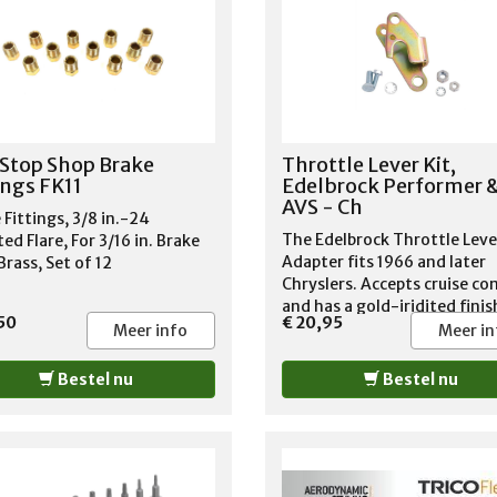
Stop Shop Brake
Throttle Lever Kit,
ings FK11
Edelbrock Performer 
AVS - Ch
 Fittings, 3/8 in.-24
The Edelbrock Throttle Leve
ed Flare, For 3/16 in. Brake
Adapter fits 1966 and later
Brass, Set of 12
Chryslers. Accepts cruise co
and has a gold-iridited finis
50
€ 20,95
match Edelbrock AVS2,
Meer info
Meer in
Performer Series Carbs. Con
throttle lever on carburetor
Bestel nu
Bestel nu
proper use For Edelbrock
carburetors only Also accep
cruise control