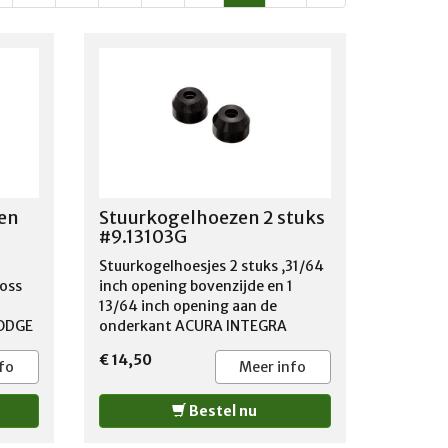
ten
Stuurkogelhoezen 2 stuks
#9.13103G
Stuurkogelhoesjes 2 stuks ,31/64
oss
inch opening bovenzijde en 1
13/64 inch opening aan de
ODGE
onderkant ACURA INTEGRA
ODGE
1990-2001 BMW 2002 1966-
€ 14,50
ODGE
1975 BMW 2002TI 1968-1971
fo
Meer info
ODGE
BMW 2002TII 1971-1974 DODGE
NEON 1995-1999 FORD MUSTANG
Bestel nu
974-
1964-1966 HONDA ACCORD
1990-1997 HONDA CIVIC 1984-