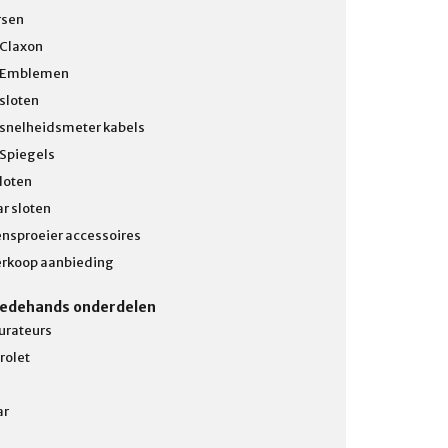
rsen
 Claxon
 Emblemen
 sloten
 snelheidsmeter kabels
 Spiegels
loten
r sloten
ensproeier accessoires
erkoop aanbieding
edehands onderdelen
urateurs
rolet
ar