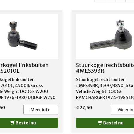
rkogel linksbuiten
Stuurkogel rechtsbui
S2010L
#MES393R
kogel linksbuiten
Stuurkogel rechtsbuiten
2010L, 4500lb Gross
#MES393R, 3500/3850 lb Gr
cle Weight DODGE W200
Vehicle Weight DODGE
UP 1976-1980 DODGE W250
RAMCHARGER 1974-1985 D
UP 1981-1993 DODGE W300
W100 PICKUP 1972-1989 D
,50
€ 27,50
UP 1976-1980 DODGE W350
W150 PICKUP 1977-1985 D
Meer info
Meer in
P 1981-1993
W200 PICKUP 1969-1980 D
W250 PICKUP 1981-1986
Bestel nu
Bestel nu
PLYMOUTH TRAILDUSTER 1
1981