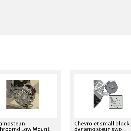
amosteun
Chevrolet small block
chroomd Low Mount
dynamo steun swp