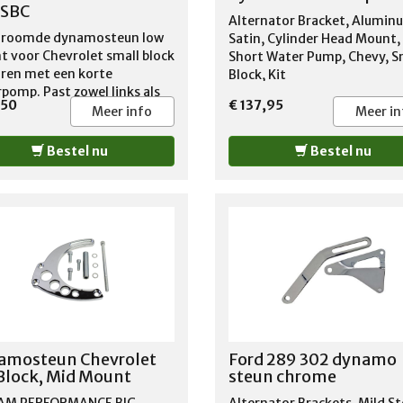
SBC
Alternator Bracket, Alumin
hroomde dynamosteun low
Satin, Cylinder Head Mount,
 voor Chevrolet small block
Short Water Pump, Chevy, S
ren met een korte
Block, Kit
pomp. Past zowel links als
,50
€ 137,95
s op de motor. Past niet op
Meer info
Meer in
olet Camaro en Chevrolet 2
ames.
Bestel nu
Bestel nu
amosteun Chevrolet
Ford 289 302 dynamo
Block, Mid Mount
steun chrome