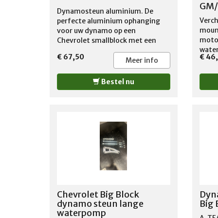
GM/
Dynamosteun aluminium. De
Verc
perfecte aluminium ophanging
mount
voor uw dynamo op een
moto
Chevrolet smallblock met een
water
lange waterpomp. De afwerking is
€ 67,50
€ 46
recht
supermooi!!!
Meer info
Chevr
subfr
Bestel nu
Chevrolet Big Block
Dyn
dynamo steun lange
Big 
waterpomp