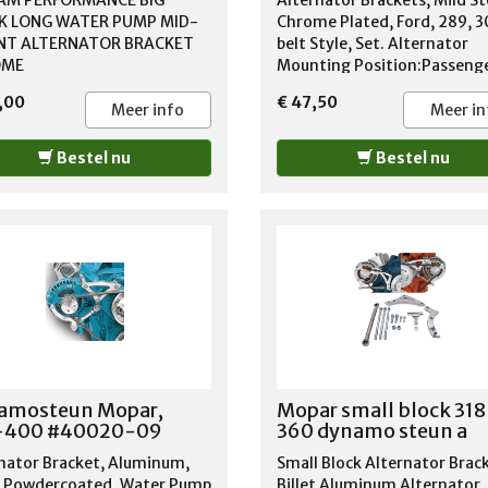
AM PERFORMANCE BIG
Alternator Brackets, Mild St
K LONG WATER PUMP MID-
Chrome Plated, Ford, 289, 3
T ALTERNATOR BRACKET
belt Style, Set. Alternator
OME
Mounting Position:Passeng
side Alternator Bracket
,00
€ 47,50
Type:Upper and lower brack
Meer info
Meer in
Alternator Lower Bracket
Mounting Style:Cylinder he
Bestel nu
Bestel nu
mount Hardware Included:N
Bracket Finish:Chrome plat
Bracket Material:Mild steel
Quantity:Sold as a set.
amosteun Mopar,
Mopar small block 318
-400 #40020-09
360 dynamo steun a
nator Bracket, Aluminum,
Small Block Alternator Brac
r Powdercoated, Water Pump
Billet Aluminum Alternator