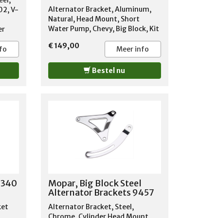
eel,
Alternator Bracket, Aluminum,
02, V-
Natural, Head Mount, Short
Water Pump, Chevy, Big Block, Kit
er
€ 149,00
ets
fo
Meer info
ad
Bestel nu
o
ed
 340
Mopar, Big Block Steel
Alternator Brackets 9457
ket
Alternator Bracket, Steel,
Chrome, Cylinder Head Mount,