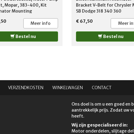
, Mopar, 383-400, Kit
Bracket V-Belt for Chrysler
nator Mounting
SB Dodge 318 340 360
ion:Passenger side Notes:
,50
€ 67,50
re the engines to have a
Meer info
Meer in
ostat housing in which the
holes run parallel to the
Bestel nu
Bestel nu
tor.
VERZENDKOSTEN
WINKELWAGEN
CONTACT
Ons doel is om u een goed en 
aantrekkelijk prijs. Zodat uw 
heeft.
Wij zijn gespecialiseerd in:
Motor onderdelen, slijtage del