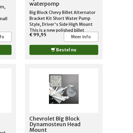
waterpomp
um,
Big Block Chevy Billet Alternator
Bracket Kit Short Water Pump
mall
Style, Driver's Side High Mount
This is a new polished billet
€ 99,95
aluminum adjustable alternator
fo
Meer info
bracket for big block Chevy
engines with short water pumps.
Bestel nu
Works with the 396, 402, 427,
and 454 Chevy big block engines.
Drivers side, high mount location.
Machined Aluminum Brackets
Adjustable Tensioner Mounting
Hardware Included
Chevrolet Big Block
Dynamosteun Head
Mount