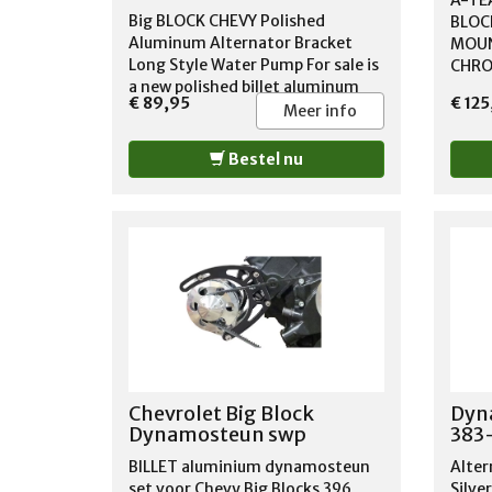
A-TE
Big BLOCK CHEVY Polished
BLOC
Aluminum Alternator Bracket
MOUN
Long Style Water Pump For sale is
CHR
a new polished billet aluminum
€ 89,95
€ 125
big block Chevy alternator
Meer info
bracket. For use with long style
water pumps. (Passenger).
Bestel nu
"Outward" mount.
Chevrolet Big Block
Dyn
Dynamosteun swp
383
BILLET aluminium dynamosteun
Alter
set voor Chevy Big Blocks 396
Silve