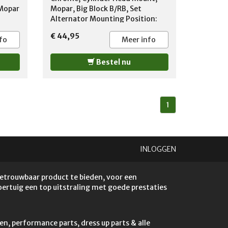
 Mopar
Mopar, Big Block B/RB, Set
Alternator Mounting Position:
Passenger side
€ 44,95
fo
Meer info
Bestel nu
1
INLOGGEN
betrouwbaar product te bieden, voor een
voertuig een top uitstraling met goede prestaties
en, performance parts, dress up parts & alle