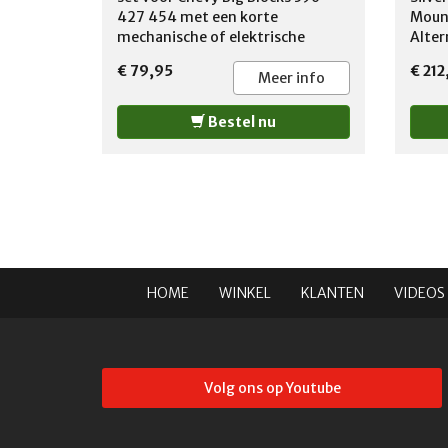
427 454 met een korte
Mount
mechanische of elektrische
Alter
waterpomp
Posit
€ 79,95
€ 212
Requi
Meer info
therm
bolt 
Bestel nu
radia
HOME
WINKEL
KLANTEN
VIDEOS
Volg ons op Youtube