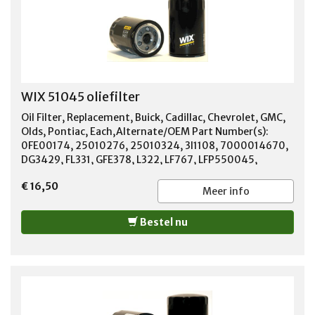
WIX 51045 oliefilter
Oil Filter, Replacement, Buick, Cadillac, Chevrolet, GMC,
Olds, Pontiac, Each,Alternate/OEM Part Number(s):
0FE00174, 25010276, 25010324, 3I1108, 7000014670,
DG3429, FL331, GFE378, L322, LF767, LFP550045,
LPW100160, LPW100161, P550045, P550598, PF45,
€ 16,50
PH3429, PH3429A, PH45, PH5882, TY15134, XG3429
Meer info
Bestel nu