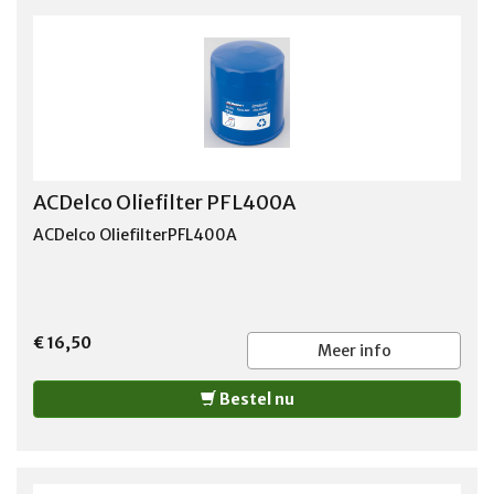
ACDelco Oliefilter PFL400A
ACDelco OliefilterPFL400A
€ 16,50
Meer info
Bestel nu