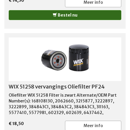
€ 14,50
Meer info
Bestel nu
WIX 51258 vervangings Oliefilter PF24
Oliefilter WIX 51258 Filter is zwart Alternate/OEM Part
Number(s): 168108130, 2062660, 3215877, 3222897,
3222899, 384843C1, 384843C2, 384843C3, 3I1163,
5577410, 5577981, 602329, 602639, 6437462,
6437994, 7000014693, 703103, 818511, 8185118,
€ 18,50
8993146, 996900, DG25, F3718, F5542, F612, FL9,
Meer info
GEE123, J0996900, J3215877, J3222897, J3222899,