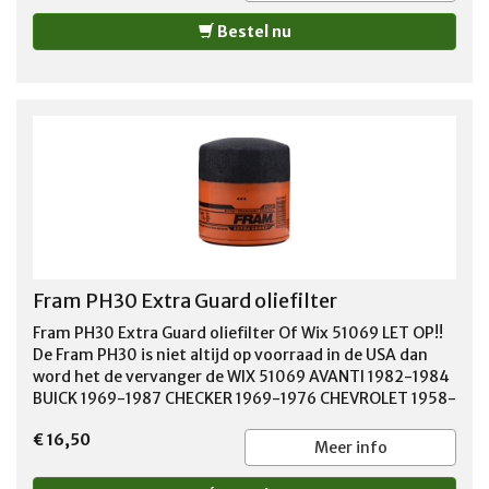
J8993146, L131, LF647, P550224, P550599, PF24, PF30,
Bestel nu
PF7, PH11, PH24, PH25, TG25, TY9428, UPF24, VS2033
Fram PH30 Extra Guard oliefilter
Fram PH30 Extra Guard oliefilter Of Wix 51069 LET OP!!
De Fram PH30 is niet altijd op voorraad in de USA dan
word het de vervanger de WIX 51069 AVANTI 1982-1984
BUICK 1969-1987 CHECKER 1969-1976 CHEVROLET 1958-
1995 GMC 1963-1988 OLDSMOBILE 1966-1986 PONTIAC
€ 16,50
1963-1996 STUDEBAKER 1966
Meer info