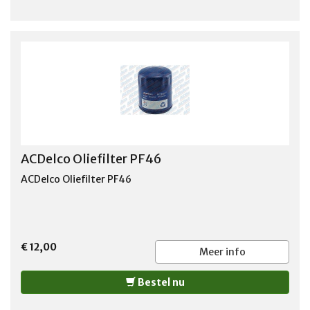
1989 VOLVO 1982-1984 ter vervanging van de AC Delco
pfl-400A
ACDelco Oliefilter PF46
ACDelco Oliefilter PF46
€ 12,00
Meer info
Bestel nu