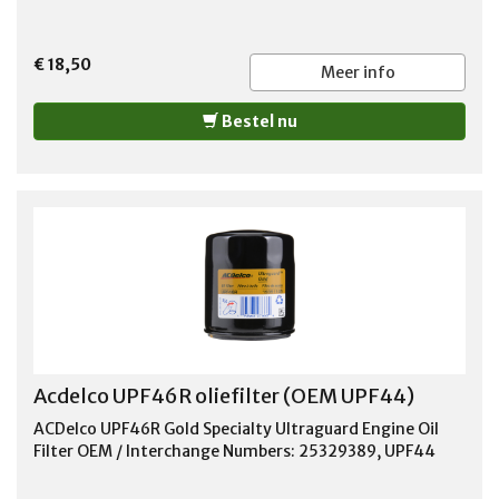
€ 18,50
Meer info
Bestel nu
Acdelco UPF46R oliefilter (OEM UPF44)
ACDelco UPF46R Gold Specialty Ultraguard Engine Oil
Filter OEM / Interchange Numbers: 25329389, UPF44