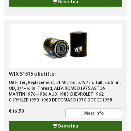
Bestel nu
WIX 51515 oliefilter
Oil Filter, Replacement, 21 Micron, 5.197 in. Tall, 3.661 in.
OD, 3/4-16 in. Thread, ALFA ROMEO 1975 ASTON
MARTIN 1976-1986 AUDI 1983 CHEVROLET 1962
CHRYSLER 1959-1969 DETOMASO 1970 DODGE 1958-
1974 EDSEL 1959 FERRARI 1968-1969 FORD 1957-2001
€ 16,50
INTERNATIONAL 1967-1980 JEEP 1964-1967 JENSEN 1973
Meer info
LAND ROVER 1993-1994 LINCOLN 1959-1988 MAZDA
1994-2001 MERCURY 1957-1999 NISSAN 1970-1981
Bestel nu
PLYMOUTH 1960-1974 SUNBEAM 1964 TOYOTA 1970-