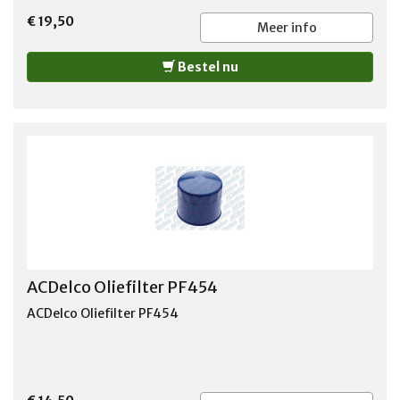
1962-1966 JENSEN 1971-1974 LINCOLN 1957-1992
€ 19,50
MERCURY 1958-2001 PLYMOUTH 1958-1974
Meer info
Bestel nu
ACDelco Oliefilter PF454
ACDelco Oliefilter PF454