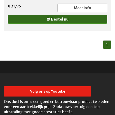
MONTCLAIR 1965-1968 MERCURY MONTEGO 1968-1976
350 1979-1986 FORD FAIRMONT 1978-1983 FORD
MERCURY MONTEREY 1965-1973
€ 31,95
GRANADA 1981-1982 FORD LTD 1981-1986 FORD LTD
Meer info
CROWN VICTORIA 1983-1990 FORD TEMPO 1984-1986
MERCURY COLONY PARK 1987-1990 MERCURY COUGAR
Bestel nu
1981-1982 MERCURY GRAND MARQUIS 1981-1990
MERCURY MARQUIS 1981-1986
1
Volg ons op Youtube
Ons doel is om u een goed en betrouwbaar product te bieden,
voor een aantrekkelijk prijs. Zodat uw voertuig een top
uitstraling met goede prestaties heeft.